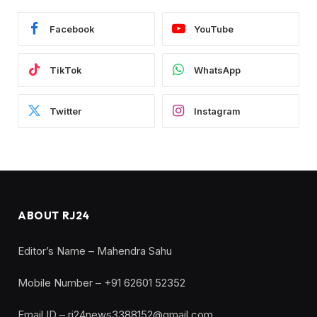
Facebook
YouTube
TikTok
WhatsApp
Twitter
Instagram
ABOUT RJ24
Editor’s Name – Mahendra Sahu
Mobile Number – +91 62601 52352
Email ID – rj24news3388152@gmail.com