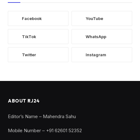
Facebook
YouTube
TikTok
WhatsApp
Twitter
Instagram
ABOUT RJ24
Editor’s Name – Mahendra Sahu
Mobile Number – +91 62601 52352