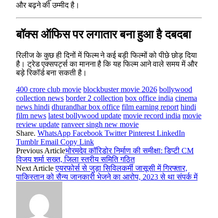
और बढ़ने की उम्मीद है।
बॉक्स ऑफिस पर लगातार बना हुआ है दबदबा
रिलीज के कुछ ही दिनों में फिल्म ने कई बड़ी फिल्मों को पीछे छोड़ दिया
है। ट्रेड एक्सपर्ट्स का मानना है कि यह फिल्म आने वाले समय में और
बड़े रिकॉर्ड बना सकती है।
400 crore club movie
blockbuster movie 2026
bollywood
collection news
border 2 collection
box office india
cinema
news hindi
dhurandhar box office
film earning report
hindi
film news
latest bollywood update
movie record india
movie
review update
ranveer singh new movie
Share.
WhatsApp
Facebook
Twitter
Pinterest
LinkedIn
Tumblr
Email
Copy Link
Previous Article
भोरमदेव कॉरिडोर निर्माण की समीक्षा: डिप्टी CM
विजय शर्मा सख्त, जिला स्तरीय समिति गठित
Next Article
एयरफोर्स से जुड़ा सिविलकर्मी जासूसी में गिरफ्तार,
पाकिस्तान को सैन्य जानकारी भेजने का आरोप, 2023 से था संपर्क में